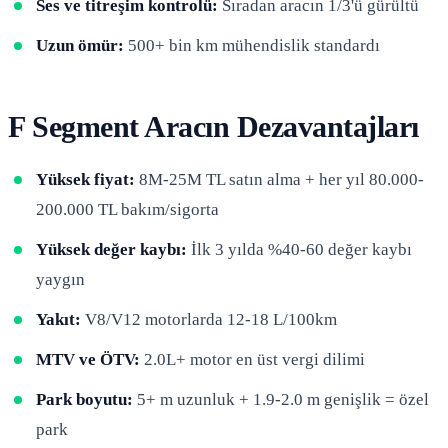
Ses ve titreşim kontrolü:
Sıradan aracın 1/3'ü gürültü
Uzun ömür:
500+ bin km mühendislik standardı
F Segment Aracın Dezavantajları
Yüksek fiyat:
8M-25M TL satın alma + her yıl 80.000-
200.000 TL bakım/sigorta
Yüksek değer kaybı:
İlk 3 yılda %40-60 değer kaybı
yaygın
Yakıt:
V8/V12 motorlarda 12-18 L/100km
MTV ve ÖTV:
2.0L+ motor en üst vergi dilimi
Park boyutu:
5+ m uzunluk + 1.9-2.0 m genişlik = özel
park