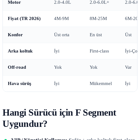
Motor
2.0-4.0L
2.0-6.0L+
2.0-6.0
Fiyat (TR 2026)
4M-9M
8M-25M
6M-20
Konfor
Üst orta
En üst
Üst
Arka koltuk
İyi
First-class
İyi-Çok
Off-road
Yok
Yok
Var
Hava sürüş
İyi
Mükemmel
İyi
Hangi Sürücü için F Segment
Uygundur?