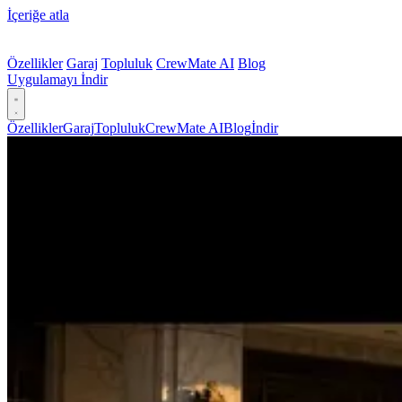
İçeriğe atla
Özellikler
Garaj
Topluluk
CrewMate AI
Blog
Uygulamayı İndir
Özellikler
Garaj
Topluluk
CrewMate AI
Blog
İndir