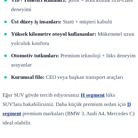
VIP / Yönetici Kullanıcı:
Şoför + arka koltuk first-class
deneyimi
Üst düzey iş insanları:
Statü + müşteri kabulü
Yüksek kilometre otoyol kullananlar:
Mükemmel uzun
yolculuk konforu
Otomotiv tutkunları:
Premium teknoloji + lüks deneyim
arayanlar
Kurumsal filo:
CEO veya başkan transport araçları
Eğer SUV gövde tercih ediyorsanız
H segment
lüks
SUV'lara bakabilirsiniz. Daha küçük premium sedan için
D
segment
premium markaları (BMW 3, Audi A4, Mercedes C)
ideal olabilir.