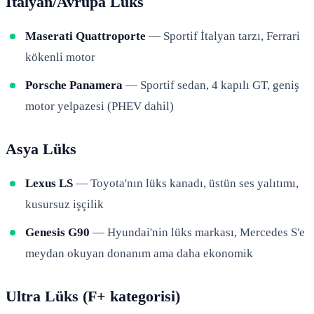
İtalyan/Avrupa Lüks
Maserati Quattroporte
— Sportif İtalyan tarzı, Ferrari
kökenli motor
Porsche Panamera
— Sportif sedan, 4 kapılı GT, geniş
motor yelpazesi (PHEV dahil)
Asya Lüks
Lexus LS
— Toyota'nın lüks kanadı, üstün ses yalıtımı,
kusursuz işçilik
Genesis G90
— Hyundai'nin lüks markası, Mercedes S'e
meydan okuyan donanım ama daha ekonomik
Ultra Lüks (F+ kategorisi)