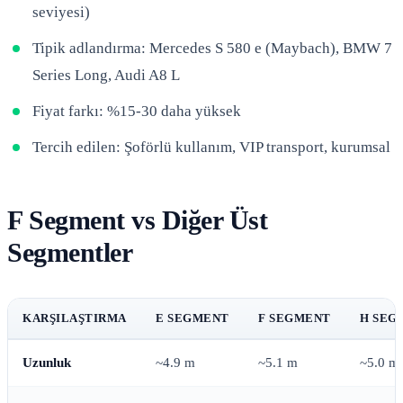
seviyesi)
Tipik adlandırma: Mercedes S 580 e (Maybach), BMW 7
Series Long, Audi A8 L
Fiyat farkı: %15-30 daha yüksek
Tercih edilen: Şoförlü kullanım, VIP transport, kurumsal
F Segment vs Diğer Üst
Segmentler
KARŞILAŞTIRMA
E SEGMENT
F SEGMENT
H SEG
Uzunluk
~4.9 m
~5.1 m
~5.0 m