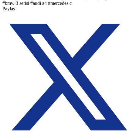
#
bmw 3 serisi
#
audi a4
#
mercedes c
Paylaş