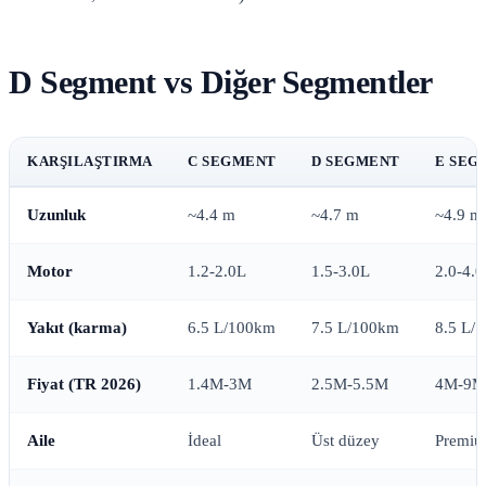
D Segment vs Diğer Segmentler
KARŞILAŞTIRMA
C SEGMENT
D SEGMENT
E SEG
Uzunluk
~4.4 m
~4.7 m
~4.9 m
Motor
1.2-2.0L
1.5-3.0L
2.0-4.
Yakıt (karma)
6.5 L/100km
7.5 L/100km
8.5 L/
Fiyat (TR 2026)
1.4M-3M
2.5M-5.5M
4M-9M
Aile
İdeal
Üst düzey
Premiu