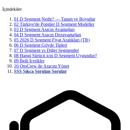
İçindekiler
01
D Segment Nedir? — Tanım ve Boyutlar
02
Türkiye'de Popüler D Segment Modeller
03
D Segment Aracın Avantajları
04
D Segment Aracın Dezavantajları
05
2026 D Segment Fiyat Aralıkları (TR)
06
D Segment Gövde Tipleri
07
D Segment vs Diğer Segmentler
08
Hangi Sürücü için D Segment Uygundur?
09
İlgili İçerikler
10
OtoCrew ile Aracını Yönet
SSS
Sıkça Sorulan Sorular