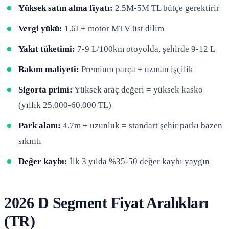
Yüksek satın alma fiyatı:
2.5M-5M TL bütçe gerektirir
Vergi yükü:
1.6L+ motor MTV üst dilim
Yakıt tüketimi:
7-9 L/100km otoyolda, şehirde 9-12 L
Bakım maliyeti:
Premium parça + uzman işçilik
Sigorta primi:
Yüksek araç değeri = yüksek kasko
(yıllık 25.000-60.000 TL)
Park alanı:
4.7m + uzunluk = standart şehir parkı bazen
sıkıntı
Değer kaybı:
İlk 3 yılda %35-50 değer kaybı yaygın
2026 D Segment Fiyat Aralıkları
(TR)