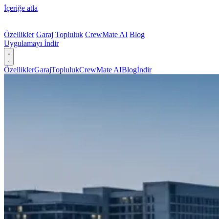
İçeriğe atla
Özellikler
Garaj
Topluluk
CrewMate AI
Blog
Uygulamayı İndir
Özellikler
Garaj
Topluluk
CrewMate AI
Blog
İndir