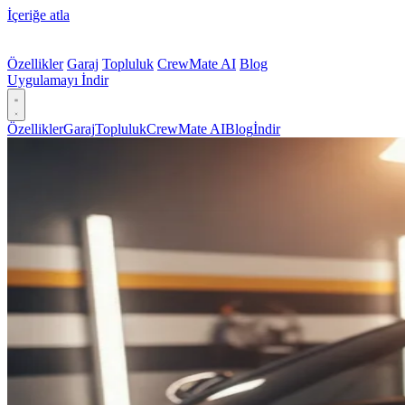
İçeriğe atla
Özellikler
Garaj
Topluluk
CrewMate AI
Blog
Uygulamayı İndir
Özellikler
Garaj
Topluluk
CrewMate AI
Blog
İndir