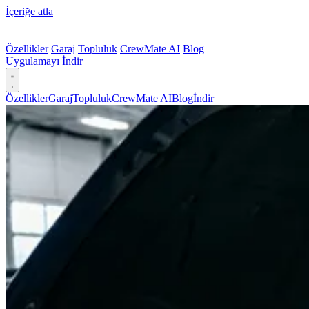
İçeriğe atla
Özellikler
Garaj
Topluluk
CrewMate AI
Blog
Uygulamayı İndir
Özellikler
Garaj
Topluluk
CrewMate AI
Blog
İndir