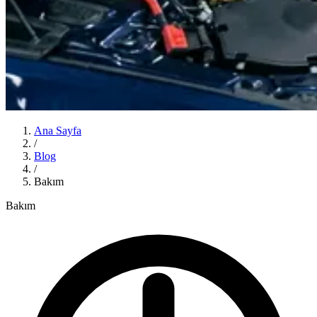
Ana Sayfa
/
Blog
/
Bakım
Bakım