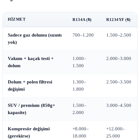
HIZMET
R134A (₺)
R1234YF (₺)
Sadece gaz dolumu (sızıntı
700–1.200
1.500–2.500
yok)
Vakum + kaçak testi +
1.000–
2.000–3.000
dolum
1.500
Dolum + polen filtresi
1.300–
2.500–3.500
değişimi
1.800
SUV / premium (850g+
1.500–
3.000–4.500
kapasite)
2.000
Kompresör değişimi
+8.000–
+12.000–
(gerekirse)
18.000
25.000