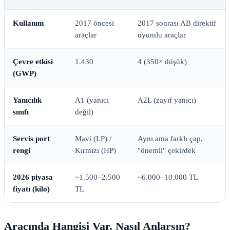
Kullanım
2017 öncesi
2017 sonrası AB direktif
araçlar
uyumlu araçlar
Çevre etkisi
1.430
4 (350× düşük)
(GWP)
Yanıcılık
A1 (yanıcı
A2L (zayıf yanıcı)
sınıfı
değil)
Servis port
Mavi (LP) /
Aynı ama farklı çap,
rengi
Kırmızı (HP)
"önemli" çekirdek
2026 piyasa
~1.500–2.500
~6.000–10.000 TL
fiyatı (kilo)
TL
Aracında Hangisi Var, Nasıl Anlarsın?