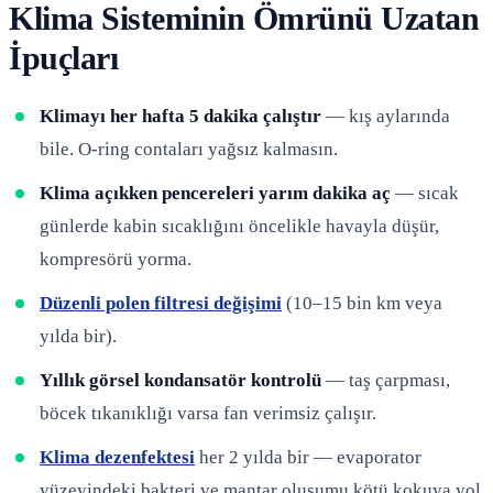
Klima Sisteminin Ömrünü Uzatan
İpuçları
Klimayı her hafta 5 dakika çalıştır
— kış aylarında
bile. O-ring contaları yağsız kalmasın.
Klima açıkken pencereleri yarım dakika aç
— sıcak
günlerde kabin sıcaklığını öncelikle havayla düşür,
kompresörü yorma.
Düzenli polen filtresi değişimi
(10–15 bin km veya
yılda bir).
Yıllık görsel kondansatör kontrolü
— taş çarpması,
böcek tıkanıklığı varsa fan verimsiz çalışır.
Klima dezenfektesi
her 2 yılda bir — evaporator
yüzeyindeki bakteri ve mantar oluşumu kötü kokuya yol