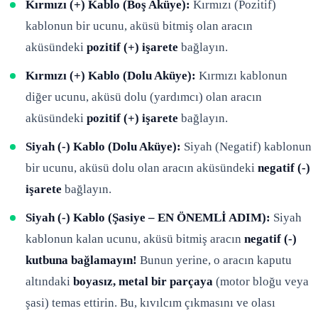
Kırmızı (+) Kablo (Boş Aküye):
Kırmızı (Pozitif)
kablonun bir ucunu, aküsü bitmiş olan aracın
aküsündeki
pozitif (+) işarete
bağlayın.
Kırmızı (+) Kablo (Dolu Aküye):
Kırmızı kablonun
diğer ucunu, aküsü dolu (yardımcı) olan aracın
aküsündeki
pozitif (+) işarete
bağlayın.
Siyah (-) Kablo (Dolu Aküye):
Siyah (Negatif) kablonun
bir ucunu, aküsü dolu olan aracın aküsündeki
negatif (-)
işarete
bağlayın.
Siyah (-) Kablo (Şasiye – EN ÖNEMLİ ADIM):
Siyah
kablonun kalan ucunu, aküsü bitmiş aracın
negatif (-)
kutbuna bağlamayın!
Bunun yerine, o aracın kaputu
altındaki
boyasız, metal bir parçaya
(motor bloğu veya
şasi) temas ettirin. Bu, kıvılcım çıkmasını ve olası