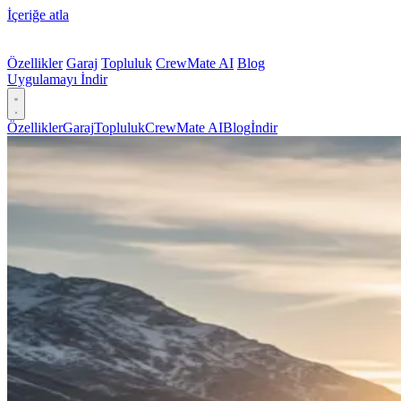
İçeriğe atla
Özellikler
Garaj
Topluluk
CrewMate AI
Blog
Uygulamayı İndir
Özellikler
Garaj
Topluluk
CrewMate AI
Blog
İndir