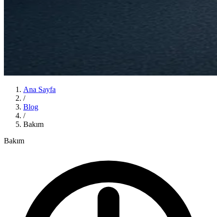
Ana Sayfa
/
Blog
/
Bakım
Bakım