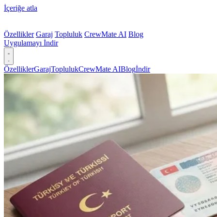
İçeriğe atla
Özellikler
Garaj
Topluluk
CrewMate AI
Blog
Uygulamayı İndir
Özellikler
Garaj
Topluluk
CrewMate AI
Blog
İndir